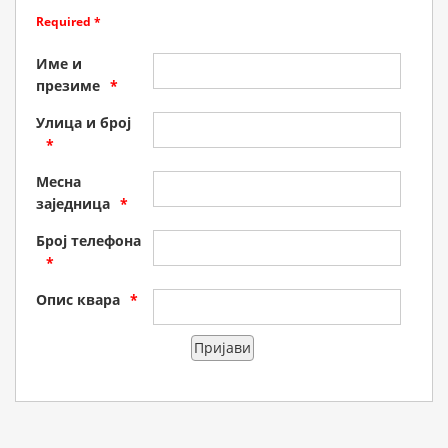
Required *
Име и
презиме
Улица и број
Месна
заједница
Број телефона
Опис квара