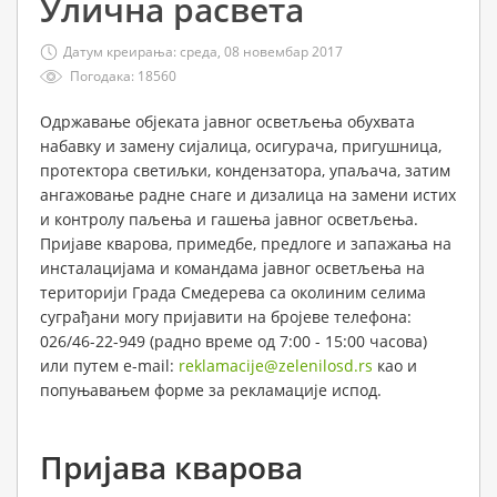
Улична расвета
Датум креирања: среда, 08 новембар 2017
Погодака: 18560
Одржавање објеката јавног осветљења обухвата
набавку и замену сијалица, осигурача, пригушница,
протектора светиљки, кондензатора, упаљача, затим
ангажовање радне снаге и дизалица на замени истих
и контролу паљења и гашења јавног осветљења.
Пријаве кварова, примедбе, предлоге и запажања на
инсталацијама и командама јавног осветљења на
територији Града Смедерева са околиним селима
суграђани могу пријавити на бројеве телефона:
026/46-22-949 (радно време од 7:00 - 15:00 часова)
или путем e-mail:
reklamacije@zelenilosd.rs
као и
попуњавањем форме за рекламације испод.
Пријава кварова