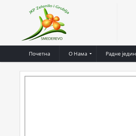
Почетна
О Нама
Радне једи