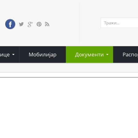
нице
Мобилијар
Документи
Распо