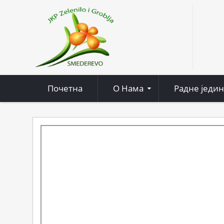
Почетна
О Нама
Радне једи