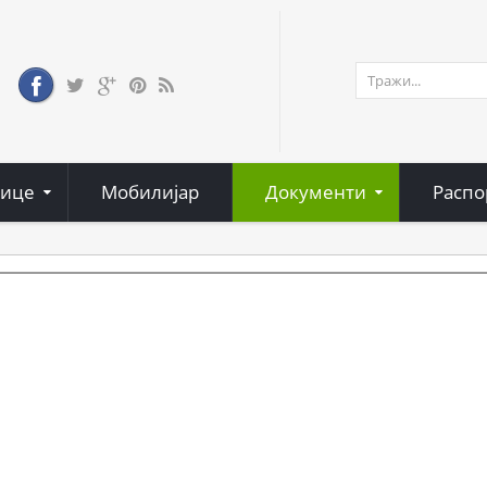
нице
Мобилијар
Документи
Распо